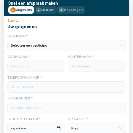
Snel een afspraak maken
Gegevens
Medisch
Bevestigen
1
2
3
Stap 1
Uw gegevens
VESTIGING *
VOORNAAM *
ACHTERNAAM *
TELEFOONNUMMER *
E-MAILADRES *
GEBOORTEDATUM *
GESLACHT *