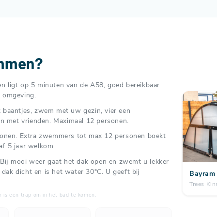
emmen?
en ligt op 5 minuten van de A58, goed bereikbaar
n omgeving.
k baantjes, zwem met uw gezin, vier een
n met vrienden. Maximaal 12 personen.
ersonen. Extra zwemmers tot max 12 personen boekt
af 5 jaar welkom.
Bij mooi weer gaat het dak open en zwemt u lekker
t dak dicht en is het water 30°C. U geeft bij
Bayram 
Trees Kin
Er is een trap om in het bad te komen.