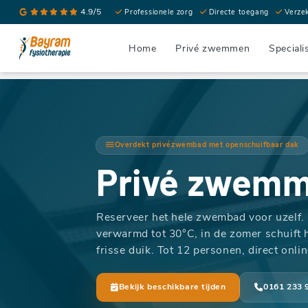
4.9/5
Professionele zorg
Directe toegang
Verze
Home
Privé zwemmen
Speciali
Overdekt privézwembad met openschuifbaar dak
Privé zwem
Reserveer het hele zwembad voor uzelf. 
verwarmd tot 30°C, in de zomer schuift 
frisse duik. Tot 12 personen, direct onli
Bekijk beschikbare tijden
0161 233 