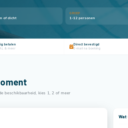
GROEP
n of dicht
1-12 personen
lig betalen
Direct bevestigd
AL & meer
E-mail na boeking
moment
t de beschikbaarheid, kies 1, 2 of meer
Wat 