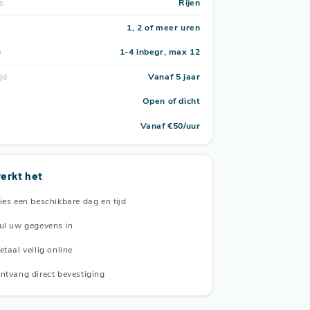
s
Rijen
1, 2 of meer uren
p
1-4 inbegr, max 12
jd
Vanaf 5 jaar
Open of dicht
Vanaf €50/uur
erkt het
ies een beschikbare dag en tijd
ul uw gegevens in
etaal veilig online
ntvang direct bevestiging