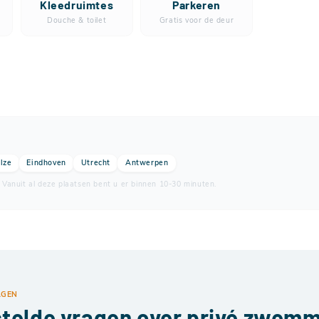
Kleedruimtes
Parkeren
Douche & toilet
Gratis voor de deur
lze
Eindhoven
Utrecht
Antwerpen
 Vanuit al deze plaatsen bent u er binnen 10-30 minuten.
AGEN
telde vragen over privé zwemm