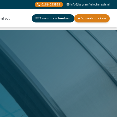
0161-233929
info@bayramfysiotherapie.nl
ntact
Zwemmen boeken
Afspraak maken