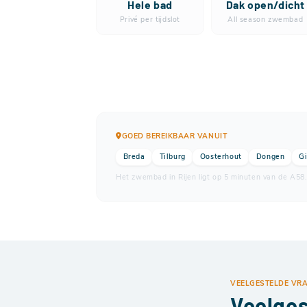
Hele bad
Dak open/dicht
Privé per tijdslot
All season zwembad
GOED BEREIKBAAR VANUIT
Breda
Tilburg
Oosterhout
Dongen
Gi
Het zwembad in Rijen ligt op 5 minuten van de A58.
VEELGESTELDE VR
Veelges