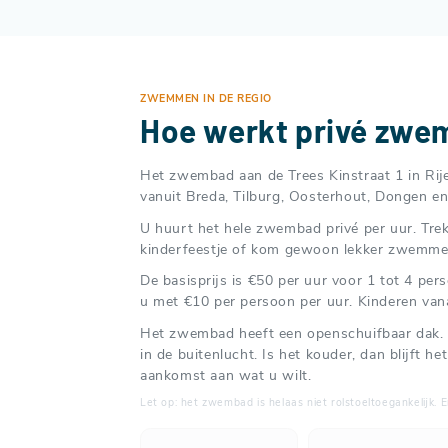
ZWEMMEN IN DE REGIO
Hoe werkt privé zw
Het zwembad aan de Trees Kinstraat 1 in Rij
vanuit Breda, Tilburg, Oosterhout, Dongen e
U huurt het hele zwembad privé per uur. Tre
kinderfeestje of kom gewoon lekker zwemme
De basisprijs is €50 per uur voor 1 tot 4 p
u met €10 per persoon per uur. Kinderen van
Het zwembad heeft een openschuifbaar dak. 
in de buitenlucht. Is het kouder, dan blijft he
aankomst aan wat u wilt.
Let op: het zwembad is helaas niet rolstoeltoegankelijk. 