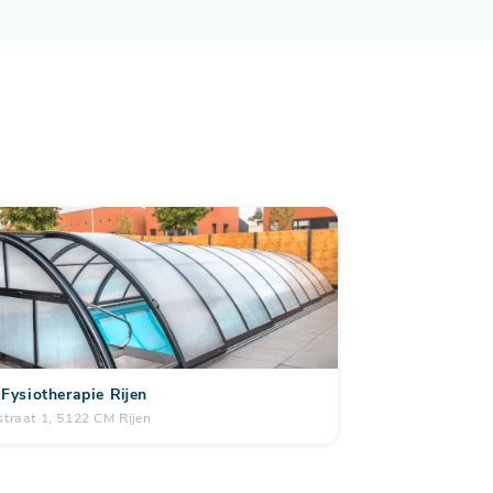
Fysiotherapie Rijen
straat 1, 5122 CM Rijen