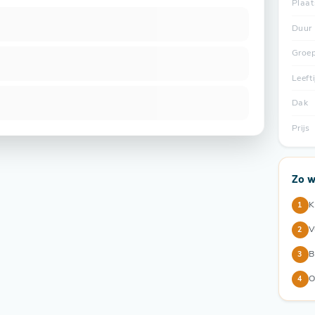
Plaat
Duur
Groe
Leefti
Dak
Prijs
Zo w
K
1
V
2
B
3
O
4