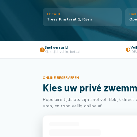
LOCATIE
DAK
Trees Kinstraat 1, Rijen
Ope
Snel geregeld
Vei
Kies tijd, vul in, betaal
iDE
ONLINE RESERVEREN
Kies uw privé zwem
Populaire tijdslots zijn snel vol. Bekijk direc
uren, en rond veilig online af.