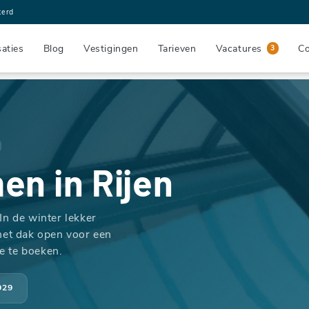
kerd
saties
Blog
Vestigingen
Tarieven
Vacatures
Co
3
men
in Rijen
In de winter lekker
het dak open voor een
ne te boeken.
929