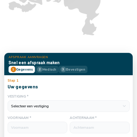
AFSPRAAK AANVRAGEN
Snel een afspraak maken
Gegevens
Medisch
Bevestigen
1
2
3
Stap 1
Uw gegevens
VESTIGING *
VOORNAAM *
ACHTERNAAM *