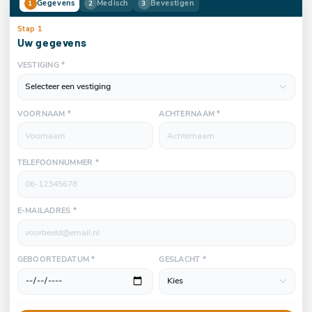
Gegevens
Medisch
Bevestigen
1
2
3
Stap 1
Uw gegevens
VESTIGING *
VOORNAAM *
ACHTERNAAM *
TELEFOONNUMMER *
E-MAILADRES *
GEBOORTEDATUM *
GESLACHT *