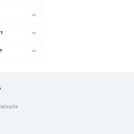
g?
?
?
alisatie