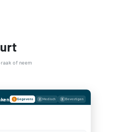
uurt
spraak of neem
aken
Gegevens
Medisch
Bevestigen
1
2
3