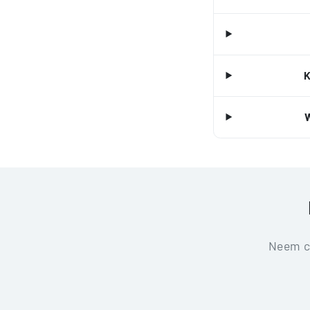
K
Neem co