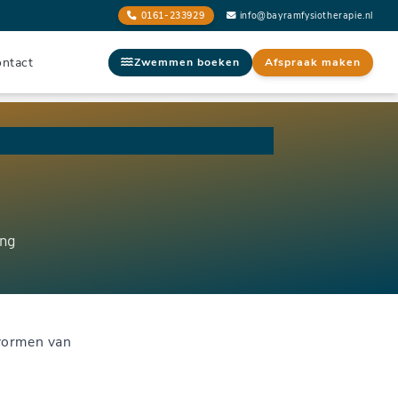
0161-233929
info@bayramfysiotherapie.nl
ntact
Zwemmen boeken
Afspraak maken
ing
vormen van