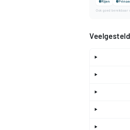
Rijen
Prinse
Ook goed bereikbaar v
Veelgestel