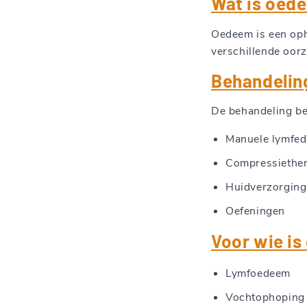
Wat is oed
Oedeem is een opho
verschillende oor
Behandelin
De behandeling bes
Manuele lymfed
Compressiether
Huidverzorging
Oefeningen
Voor wie i
Lymfoedeem
Vochtophoping 