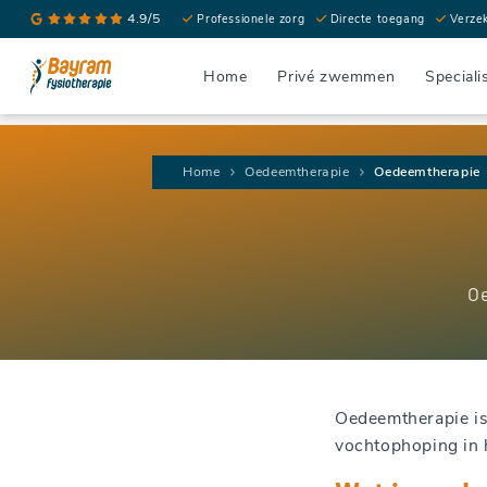
4.9/5
Professionele zorg
Directe toegang
Verze
Home
Privé zwemmen
Speciali
Home
Oedeemtherapie
Oedeemtherapie
Oe
Oedeemtherapie i
vochtophoping in 