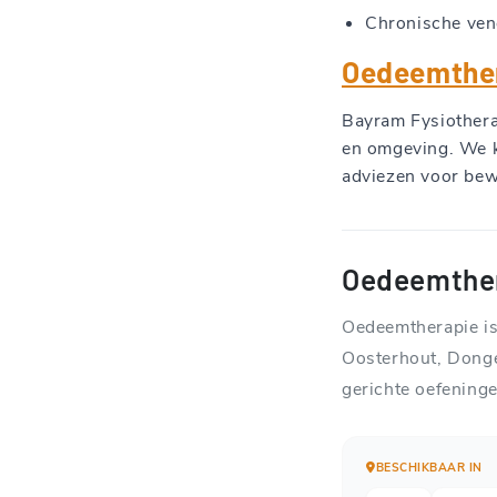
Chronische vene
Oedeemther
Bayram Fysiothera
en omgeving. We k
adviezen voor bew
Oedeemther
Oedeemtherapie is 
Oosterhout, Donge
gerichte oefening
BESCHIKBAAR IN