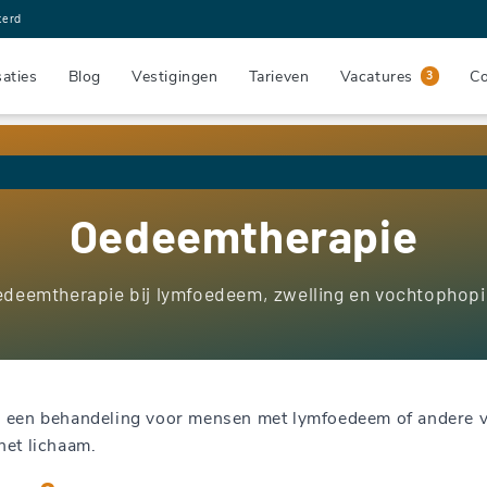
kerd
saties
Blog
Vestigingen
Tarieven
Vacatures
Co
3
Oedeemtherapie
deemtherapie bij lymfoedeem, zwelling en vochtophop
s een behandeling voor mensen met lymfoedeem of andere 
het lichaam.