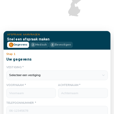
AFSPRAAK AANVRAGEN
Snel een afspraak maken
Gegevens
Medisch
Bevestigen
1
2
3
Stap 1
Uw gegevens
VESTIGING *
VOORNAAM *
ACHTERNAAM *
TELEFOONNUMMER *