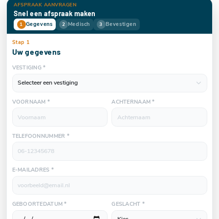
AFSPRAAK AANVRAGEN
Snel een afspraak maken
Gegevens
Medisch
Bevestigen
1
2
3
Stap 1
Uw gegevens
VESTIGING *
VOORNAAM *
ACHTERNAAM *
TELEFOONNUMMER *
E-MAILADRES *
GEBOORTEDATUM *
GESLACHT *